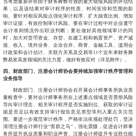
当考虑重新评价由于财务舞弊导致的重大错报风险的评估结
果，以及该结果对审计程序的性质、时间安排和范围的影
响。要针对相应风险点强化审计程序、扩大抽查比例、增加
审计证据，有效控制审计风险。要在审计过程中对企业遵守
会计准则情况作出职业判断；要在做好其他领域审计的同
时，加大对货币资金、存货、在建工程和购置资产、资产减
值、收入、境外业务、企业合并、商誉、金融工具、滥用会
计政策和会计估计、关联方关系及交易等
11个近年来财务舞
弊易发高发领域的关注力度，做好有效应对（详见附件）。
四、财政部门、注册会计师协会要持续加强审计秩序管理和
业务指导
财政部门、注册会计师协会在开展会计师事务所执业质
量检查中，要对会计师事务所在上述重点领域是否贯彻风险
导向审计理念、相关审计程序是否实施到位、获取的审计证
据是否足以有效支持审计报告意见类型等列入重点关注范
围。要进一步规范审计秩序，严格依法依规处理处罚，坚决
清理注册会计师行业
“害群之马”，强化震慑，促进会计师事
务所提升执业质量和职业声誉、注册会计师提升专业胜任能