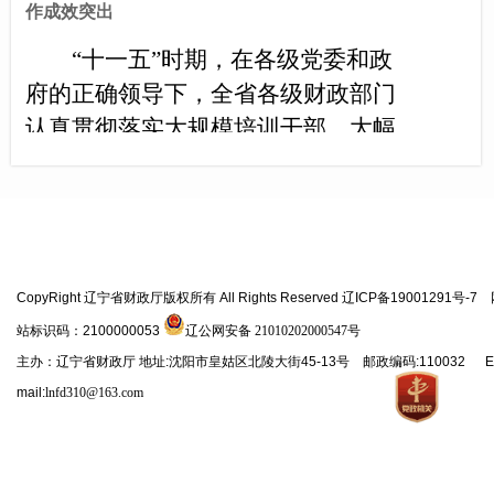
作成效突出
“十一五”时期，在各级党委和政
府的正确领导下，全省各级财政部门
认真贯彻落实大规模培训干部、大幅
度提高干部素质的工作部署，按照
《2006－2010年辽宁省财政干部教育
培训规划》的要求，不断加强教育培
训工作的机构建设和制度建设，广泛
开展了形式多样的教育培训工作，全
CopyRight 辽宁省财政厅版权所有 All Rights Reserved 辽ICP备19001291号-7
面提高了财政干部队伍素质，为促进
站标识码：2100000053
辽公网安备 21010202000547号
主办：辽宁省财政厅 地址:沈阳市皇姑区北陵大街45-13号 邮政编码:110032 E
财政改革与发展提供了有效的人才保
mail:
lnfd310@163.com
障和智力支持。五年来，除经常性的
讲座、报告、专题辅导、网上在线学
习等形式外，全省财政系统共举办各