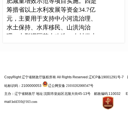
肥减量增效示范等项目实施。
四是
筹措省以上水利发展等资金34.7亿
元，主要用于支持中小河流治理、
水土保持、水库移民、山洪沟治
理、中型灌区节水改造、农村供水
等水利基础设施建设项目实施。
五
是
筹措省以上林业发展等资金17.3亿
元，主要用于森林资源培育、管护
等方面支出。
CopyRight 辽宁省财政厅版权所有 All Rights Reserved 辽ICP备19001291号-7
在上述项目计划任务和资金安
站标识码：2100000053
辽公网安备 21010202000547号
排方面，省财政厅积极配合省直资
主办：辽宁省财政厅 地址:沈阳市皇姑区北陵大街45-13号 邮政编码:110032 E
金主导分配部门，充分考虑法库县
mail:
lnfd310@163.com
地理位置、生态条件、农业生产资
源、农村基础设施等实际情况，给