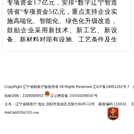
专项资金1.7亿元，安排“数字辽宁智造
强省”专项资金5亿元，重点支持企业实
施高端化、智能化、绿色化升级改造，
鼓励企业采用新技术、新工艺、新设
备、新材料对现有设施、工艺条件及生
产服务等进行改造，支持大连做好结构
调整“三篇大文章”，助力经济高质量发
展。
二、发挥区位优势，积极争取国家
CopyRight 辽宁省财政厅版权所有 All Rights Reserved 辽ICP备19001291号-7
支持
站标识码：2100000053
辽公网安备 21010202000547号
2022
年7月，交通运输部、财政部
主办：辽宁省财政厅 地址:沈阳市皇姑区北陵大街45-13号 邮政编码:110032 E
mail:
联合印发了《关于做好国家综合货运枢
lnfd310@163.com
纽补链强链工作的通知》，部署开展综
合货运枢纽补链强链竞争立项工作。省