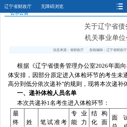
辽宁省财政厅
无障碍浏览
>
>
>
公示公告
关于辽宁省债
机关事业单位
信息来源：省财政厅
发稿编辑：辽宁省财政厅
根据《辽宁省债务管理办公室
2026
年面向
体安排，因部分原定进入体检环节的考生未
高分到低分依次递补
”
的规则，现将本次递补
一、递补体检人员名单
本次共递补
1
名考生进入体检环节：
最
专业
结构
面
终
姓
笔试准考
能力
化面
总