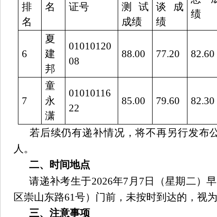
排
名
证号
测试
谈成
绩
名
成绩
绩
夏
01010120
6
建
88.00
77.20
82.60
08
邦
童
01010116
7
永
85.00
79.60
82.30
22
潇
若后续仍有递补情况，将不再另行发布
人。
二、时间地点
请递补考生于
2026
年
7
月
7
日（星期二）早
区崇山东路
61
号）
门前
，未按时到达的，视
三、注意事项