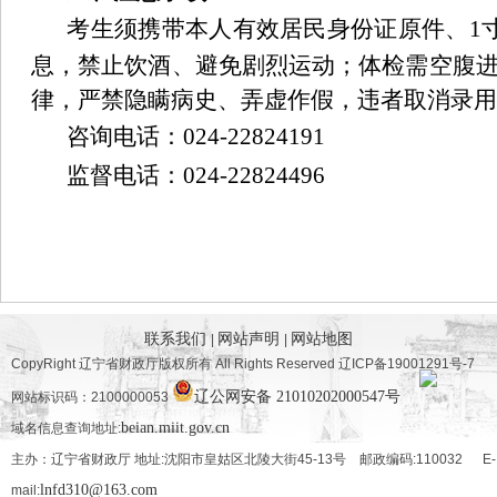
考生须携带本人有效居民身份证原件、
1
息，禁止饮酒、避免剧烈运动；体检需空腹
律，严禁隐瞒病史、弄虚作假，违者取消录用
咨询电话：
024-
22824191
监督电话：
024-22824496
联系我们
网站声明
网站地图
|
|
CopyRight 辽宁省财政厅版权所有 All Rights Reserved 辽ICP备19001291号-7
辽公网安备 21010202000547号
网站标识码：2100000053
beian.miit.gov.cn
域名信息查询地址:
主办：辽宁省财政厅 地址:沈阳市皇姑区北陵大街45-13号 邮政编码:110032 E-
lnfd310@163.com
mail: