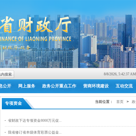
8/8/2026, 5:42:37
息公开
网上服务
政务公开重点工作
营商环境建设
互动交流
当前位置：
首页
>
政
专项资金
省财政下达专项资金8000万元促...
我省修订省本级体育彩票公益金...