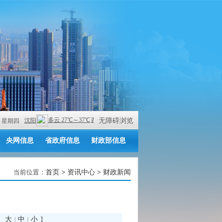
无障碍浏览
 AM 星期四
央网信息
省政府信息
财政部信息
当前位置：
首页
>
资讯中心
>
财政新闻
大
中
小
：
|
|
】