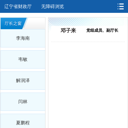
辽宁省财政厅
无障碍浏览
厅长之窗
邓子来
党组成员、副厅长
李海南
韦敏
解润泽
闫林
夏鹏程